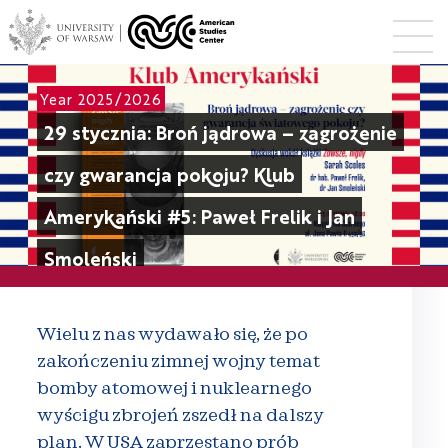
Year 2025/2026
29 stycznia: Broń jądrowa – zagrożenie
czy gwarancja pokoju? Klub
Amerykański #5: Paweł Frelik i Jan
Smoleński
Wielu z nas wydawało się, że po
zakończeniu zimnej wojny temat
bomby atomowej i nuklearnego
wyścigu zbrojeń zszedł na dalszy
plan. W USA zaprzestano prób